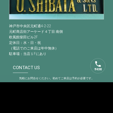
神戸市中央区元町通4-2-22
元町商店街アーケード４丁目 南側
欧風館柴田ビル2F
定休日：水・日・祝
（電話でのご来店は年中無休）
駐車場：当店１Fにあり
CONTACT US
気軽にお問合せください。初めてご来店は予約が必要です。
078-341-1161
営業時間：正午～PM6:00
（AM11:00～PM7:00まで 電話でのご来店可）
予約制