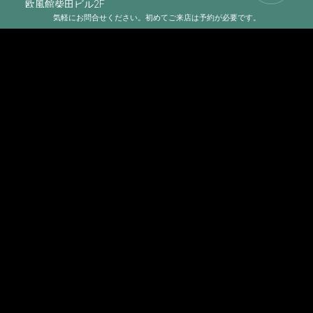
欧風館柴田ビル2F
気軽にお問合せください。初めてご来店は予約が必要です。
定休日：水・日・祝
（電話でのご来店は年中無休）
駐車場：当店１Fにあり
CONTACT US
078-341-1161
営業時間：正午～PM6:00
（AM11:00～PM7:00まで 電話でのご来店可）
予約制
テーラーが初めての方も（ご注文方法、価格等）お気軽に
お電話くださいませ。
INFORMATION
令和8年（2026年）に日本記録認定協会により≪日本初の洋