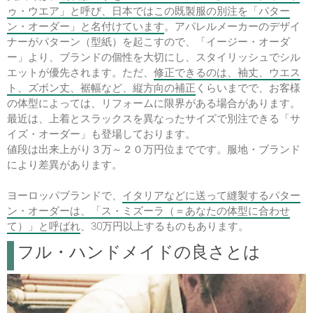
ゥ・ウエア」と呼び、日本ではこの既製服の別注を「パター
ン・オーダー」と名付けています
。アパレルメーカーのデザイ
ナーがパターン（型紙）を起こすので、「イージー・オーダ
ー」より、ブランドの個性を大切にし、スタイリッシュでシル
エットが優先されます。ただ、
修正できるのは、袖丈、ウエス
ト、ズボン丈、裾幅など、縦方向の補正
くらいまでで、お客様
の体型によっては、リフォームに限界がある場合があります。
最近は、上着とスラックスを異なったサイズで別注できる「サ
イズ・オーダー」も登場しております。
値段は出来上がり３万～２０万円位までです。服地・ブランド
により差異があります。
ヨーロッパブランドで、
イタリアなどに送って縫製するパター
ン・オーダーは、「ス・ミズーラ（＝あなたの体型に合わせ
て）」と呼ばれ
、30万円以上するものもあります。
フル・ハンドメイドの良さとは