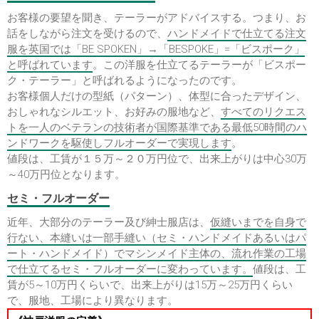
お客様の要望を聞き、テーラーがアドバイスする。つまり、お
話をしながら注文を受けるので、
ハンドメイドで仕立てる注文
服を英国では「BE SPOKEN」→「BESPOKE」=「ビスポーク」
と呼ばれています
。この洋服を仕立てるテーラーが「ビスポー
ク・テーラー」と呼ばれるようになったのです。
お客様個人だけの型紙（パターン）、体型に合ったデザイン、
おしゃれなシルエット、お好みの服地など、
すべてのリクエス
トを一人のベテランの技術者が国際基準である最低50時間のハ
ンドワークを駆使しフルオーダーで実現します
。
値段は、工賃が１５万～２０万円位で、出来上がりは中心30万
～40万円位となります。
セミ・フルオーダー
近年、大部分のテーラー及び紳士服店は、
仮縫いまでを自身で
行ない、本縫いは一部手縫い（セミ・ハンドメイドあるいはパ
ート・ハンドメイド）でマシンメイド主体の、流れ作業の工場
で仕立てるセミ・フルオーダーに変わっています。
値段は、工
賃が5～10万円くらいで、出来上がりは15万～25万円くらい
で、服地、工場により異なります。