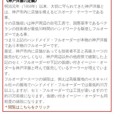
《神戸洋服の定義》
明治元年（1868年）以来、大切に守られてきた神戸洋服と
は、神戸市内に店舗を構えるビスポーク・テーラーである
事。
その店舗或いは神戸周辺の自宅工房で、国際基準であるベテ
ランの技術者が最低50時間のハンドワークを駆使しフルオー
ダーである事。
つまり上記のハンドメイド・フルオーダーが本物の神戸洋服
であり本物のフルオーダーです。
最近、神戸市内に店舗があっても技術者不足と高級スーツの
販売がむつかしくなり、神戸周辺以外の他府県で縫製した上
記のセミ・フルオーダーや下記の仮縫い付きイージー・オー
ダーを神戸洋服と呼んで販売しているテーラーが増えていま
す。
フルオーダースーツの値段は、例えば高級服地の≪スキャバ
ル社≫の服地でハンドメイド・フルオーダーでは最低約35万
以上しますが、セミ・フルオーダーでは工賃が違いますので
約25万前後になります。仮縫い付きイージー・オーダーも同
程度の値段になります。
＊閲覧はこちらをクリック