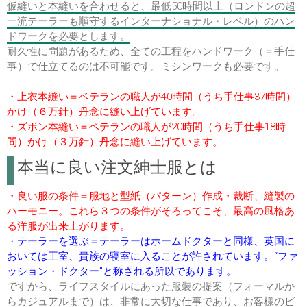
仮縫いと本縫いを合わせると、最低50時間以上（ロンドンの超
一流テーラーも順守するインターナショナル・レベル）のハン
ドワークを必要とします。
耐久性に問題があるため、全ての工程をハンドワーク（＝手仕
事）で仕立てるのは不可能です。ミシンワークも必要です。
・上衣本縫い＝ベテランの職人が40時間（うち手仕事37時間）
かけ（６万針）丹念に縫い上げています。
・ズボン本縫い＝ベテランの職人が20時間（うち手仕事18時
間）かけ（３万針）丹念に縫い上げています。
本当に良い注文紳士服とは
・良い服の条件＝服地と型紙（パターン）作成・裁断、縫製の
ハーモニー。これら３つの条件がそろってこそ、最高の風格あ
る洋服が出来上がります。
・テーラーを選ぶ＝テーラーはホームドクターと同様、英国に
おいては王室、貴族の寝室に入ることが許されています。“ファ
ッション・ドクター”と称される所以であります。
ですから、ライフスタイルにあった服装の提案（フォーマルか
らカジュアルまで）は、非常に大切な仕事であり、お客様のビ