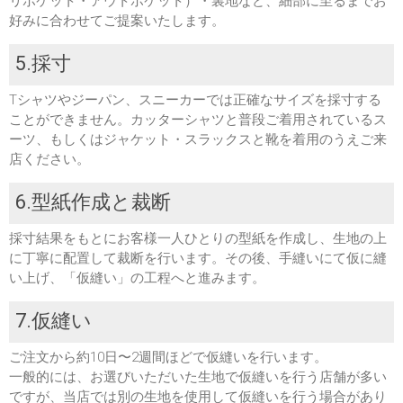
リポケット・アウトポケット）・裏地など、細部に至るまでお
好みに合わせてご提案いたします。
5.採寸
Tシャツやジーパン、スニーカーでは正確なサイズを採寸する
ことができません。カッターシャツと普段ご着用されているス
ーツ、もしくはジャケット・スラックスと靴を着用のうえご来
店ください。
6.型紙作成と裁断
採寸結果をもとにお客様一人ひとりの型紙を作成し、生地の上
に丁寧に配置して裁断を行います。その後、手縫いにて仮に縫
い上げ、「仮縫い」の工程へと進みます。
7.仮縫い
ご注文から約10日〜2週間ほどで仮縫いを行います。
一般的には、お選びいただいた生地で仮縫いを行う店舗が多い
ですが、当店では別の生地を使用して仮縫いを行う場合があり