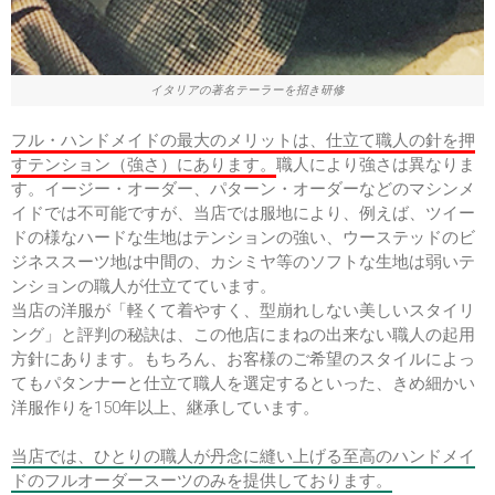
イタリアの著名テーラーを招き研修
フル・ハンドメイドの最大のメリットは、仕立て職人の針を押
すテンション（強さ）にあります。
職人により強さは異なりま
す。イージー・オーダー、パターン・オーダーなどのマシンメ
イドでは不可能ですが、当店では服地により、例えば、ツイー
ドの様なハードな生地はテンションの強い、ウーステッドのビ
ジネススーツ地は中間の、カシミヤ等のソフトな生地は弱いテ
ンションの職人が仕立てています。
当店の洋服が「軽くて着やすく、型崩れしない美しいスタイリ
ング」と評判の秘訣は、この他店にまねの出来ない職人の起用
方針にあります。もちろん、お客様のご希望のスタイルによっ
てもパタンナーと仕立て職人を選定するといった、きめ細かい
洋服作りを150年以上、継承しています。
当店では、ひとりの職人が丹念に縫い上げる至高のハンドメイ
ドのフルオーダースーツのみを提供しております。