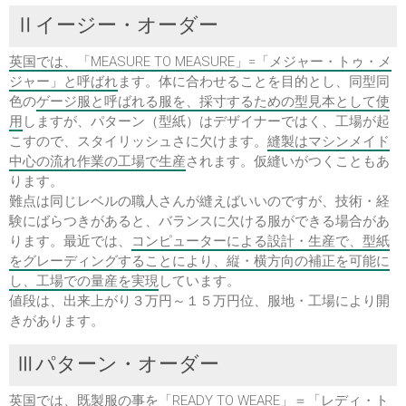
Ⅱイージー・オーダー
英国では、「MEASURE TO MEASURE」=「メジャー・トゥ・メ
ジャー」と呼ばれ
ます。体に合わせることを目的とし、同型同
色の
ゲージ服と呼ばれる服を、採寸するための型見本として使
用
しますが、パターン（型紙）はデザイナーではく、工場が起
こすので、スタイリッシュさに欠けます。
縫製はマシンメイド
中心の流れ作業の工場で生産
されます。仮縫いがつくこともあ
ります。
難点は同じレベルの職人さんが縫えばいいのですが、技術・経
験にばらつきがあると、バランスに欠ける服ができる場合があ
ります。最近では、
コンピューターによる設計・生産で、型紙
をグレーディングすることにより、縦・横方向の補正を可能に
し、工場での量産を実現
しています。
値段は、出来上がり３万円～１５万円位、服地・工場により開
きがあります。
Ⅲパターン・オーダー
英国では、
既製服の事を「READY TO WEARE」＝「レディ・ト