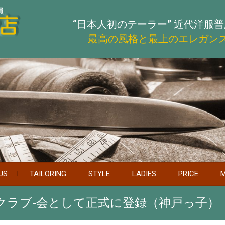
“日本人初のテーラー”
近代洋服普
最高の風格と最上のエレガン
US
TAILORING
STYLE
LADIES
PRICE
M
クラブ-会として正式に登録（神戸っ子）