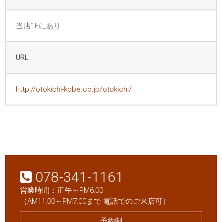
当店1Fにあり
URL
http://otokichi-kobe.co.jp/otokichi/
078-341-1161
営業時間：正午～PM6:00
（AM11:00～PM7:00まで 電話でのご来店可）
予約制