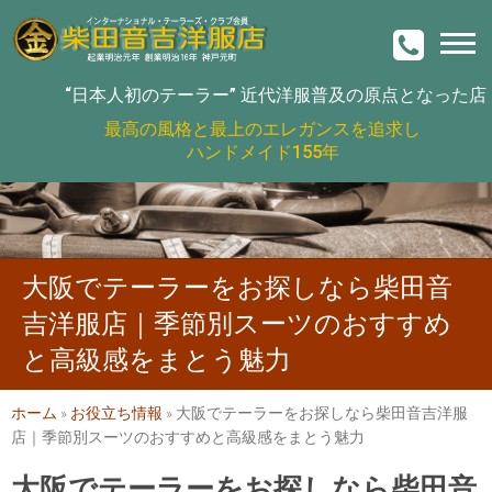
“日本人初のテーラー”
近代洋服普及の原点となった店
最高の風格と最上のエレガンスを追求し
ハンドメイド155年
大阪でテーラーをお探しなら柴田音
吉洋服店｜季節別スーツのおすすめ
と高級感をまとう魅力
ホーム
»
お役立ち情報
»
大阪でテーラーをお探しなら柴田音吉洋服
店｜季節別スーツのおすすめと高級感をまとう魅力
大阪でテーラーをお探しなら柴田音