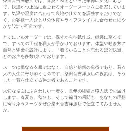
柴田音吉洋服店では、春夏・秋冬といった季節の変化に応じ
て、快適かつ上品に過ごせるオーダースーツをご提案していま
す。気温や湿度に合わせて裏地や仕立てを調整するだけでな
く、お客様一人ひとりの体質やライフスタイルに合わせた細や
かな設計が可能です。
とくにフルオーダーでは、採寸から型紙作成、縫製に至るま
で、すべての工程を職人が手がけております。体型や動き方に
自然と馴染む設計により、「着ていることを忘れるほど快適」
とのお声を多数頂いております。
スーツは単なる衣服ではなく、自信と信頼の象徴であり、着る
人の人生に寄り添うものです。柴田音吉洋服店の役割は、そう
した一着を仕立てる伴走者であることです。
大切な場面にふさわしい一着を、長年の経験と職人技でお届け
します。春夏も、秋冬も、そして節目の瞬間も、あなたの理想
に寄り添うスーツをぜひ柴田音吉洋服店で仕立ててみません
か。