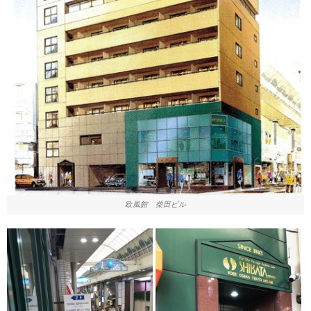
欧風館 柴田ビル