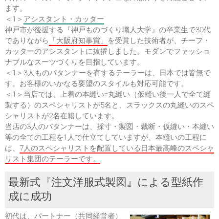
ます。
＜1＞
アシスタント・カッター
神戸市が後援する『神戸ものづくり職人大学』の卒業生で30代
でありながら
「大阪府知事賞」
を受賞した技術者が、チーフ・
カッターのアシスタントに抜擢しました。モダンでファッショ
ナブルなスーツづくりを目指しています。
＜1＞3人ものパタンナーを有するテーラーは、日本では皆無で
す。お客様のいかなる要望のスタイルも対応可能です。
＜1＞当店では、上着の本縫い=丸縫い（仮縫い後一人で全て縫
製する）のスペシャリストが5名と、スラックスの丸縫いのスペ
シャリストが2名在籍しています。
当店の3人のパタンナーは、採寸・製図・裁断・仮縫い・本縫い
等の全ての工程を1人で仕立てしていますが、本縫いの工程に
は、
7人のスペシャリストを配置している日本最高峰のスペシャ
リスト集団のテーラーです。
最新式『注文洋服式製図』による型紙作
成に成功
初代は、パートナー（共同経営者）