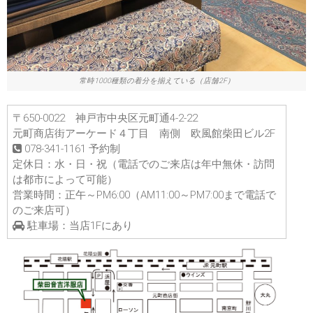
常時1000種類の着分を揃えている（店舗2F）
〒650-0022 神戸市中央区元町通4-2-22
元町商店街アーケード４丁目 南側 欧風館柴田ビル2F
078-341-1161 予約制
定休日：水・日・祝（電話でのご来店は年中無休・訪問
は都市によって可能）
営業時間：正午～PM6:00（AM11:00～PM7:00まで電話で
のご来店可）
駐車場：当店1Fにあり