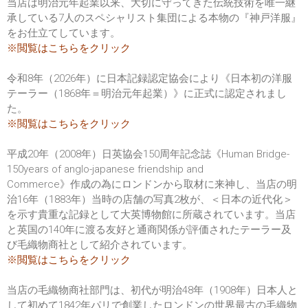
当店は明治元年起業以来、大切に守ってきた伝統技術を唯一継
承している7人のスペシャリスト集団による本物の『神戸洋服』
をお仕立てしています。
※閲覧はこちらをクリック
令和8年（2026年）に日本記録認定協会により《日本初の洋服
テーラー（1868年＝明治元年起業）》に正式に認定されまし
た。
※閲覧はこちらをクリック
平成20年（2008年）日英協会150周年記念誌《Human Bridge-
150years of anglo-japanese friendship and
Commerce》作成の為にロンドンから取材に来神し、当店の明
治16年（1883年）当時の店舗の写真2枚が、＜日本の近代化＞
を示す貴重な記録として大英博物館に所蔵されています。当店
と英国の140年に渡る友好と通商関係が評価されたテーラー及
び毛織物商社として紹介されています。
※閲覧はこちらをクリック
当店の毛織物商社部門は、初代が明治48年（1908年）日本人と
して初めて1842年パリで創業したロンドンの世界最古の毛織物