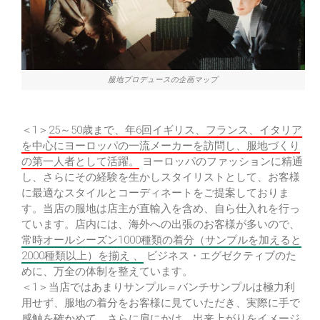
服地プロデュースの企画マップ
＜1＞
25～50歳まで、年6回イギリス、フランス、イタリア
を中心にヨーロッパの一流メーカーを訪問し、服地づくり
の第一人者として活躍。
ヨーロッパのファッションに精通
し、さらにその経験を生かしスタイリストとして、お客様
に最適なスタイルとコーディネートをご提案しておりま
す。当店の服地は店主が直輸入を含め、自ら仕入れを行っ
ています。店内には、海外への出張のお客様が多いので、
常時オールシーズン1000種類の着分（サンプルを加えると
2000種類以上）を揃え 、
ビジネス・エグゼクティブのた
めに、万全の体制を整えています。
＜1＞当店ではあまりサンプル＝バンチサンプルは極力利
用せず、服地の着分をお客様に見ていただき、実際に手で
感触を確かめて、さらに肩にかけ、出来上がりをイメージ