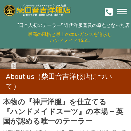
“日本人初のテーラー”
近代洋服普及の原点となった店
最高の風格と最上のエレガンスを追求し
ハンドメイド155年
About us（柴田音吉洋服店につい
て）
本物の『神戸洋服』を仕立てる
『ハンドメイドスーツ』の本場 – 英
国が認める唯一のテーラー