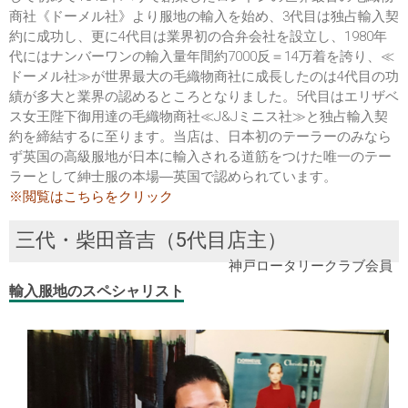
商社《ドーメル社》より服地の輸入を始め、3代目は独占輸入契
約に成功し、更に4代目は業界初の合弁会社を設立し、1980年
代にはナンバーワンの輸入量年間約7000反＝14万着を誇り、≪
ドーメル社≫が世界最大の毛織物商社に成長したのは4代目の功
績が多大と業界の認めるところとなりました。5代目はエリザベ
ス女王陛下御用達の毛織物商社≪J&Jミニス社≫と独占輸入契
約を締結するに至ります。当店は、日本初のテーラーのみなら
ず英国の高級服地が日本に輸入される道筋をつけた唯一のテー
ラーとして紳士服の本場―英国で認められています。
※閲覧はこちらをクリック
三代・柴田音吉（5代目店主）
神戸ロータリークラブ会員
輸入服地のスペシャリスト