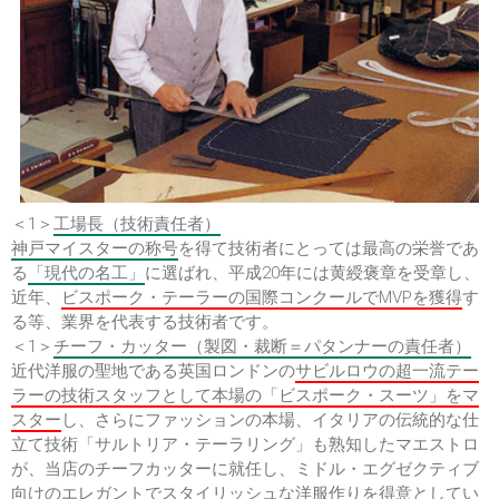
＜1＞
工場長（技術責任者）
神戸マイスターの称号
を得て技術者にとっては最高の栄誉であ
る
「現代の名工」
に選ばれ、平成20年には黄綬褒章を受章し、
近年、
ビスポーク・テーラーの国際コンクールでMVPを獲得
す
る等、業界を代表する技術者です。
＜1＞
チーフ・カッター（製図・裁断＝パタンナーの責任者）
近代洋服の聖地である英国ロンドンの
サビルロウの超一流テー
ラーの技術スタッフとして本場の「ビスポーク・スーツ」をマ
スター
し、さらにファッションの本場、イタリアの伝統的な仕
立て技術「サルトリア・テーラリング」も熟知したマエストロ
が、当店のチーフカッターに就任し、ミドル・エグゼクティブ
向けのエレガントでスタイリッシュな洋服作りを得意としてい