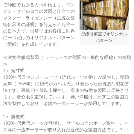
で師匠でもあるカペル氏より、ロン
ドン・サビルロウの製図と仕立ての
マスター・ライセンシー（正統な技
術伝承者の証明）を与えられた唯一
の日本人で、当店ではお客様に世界
型紙は家宝でオリジナル
に一つだけのオリジナル・パターン
パターン
（型紙）を作成しています。
≪注文洋服式製図（=テーラーでの製図の一般的な呼称）の種類
≫
1＞ 短寸式
1860年代ラウンジ・スーツ（近代スーツの源）が誕生し、明治
元年（1868年）に初代がカペル氏より教わった伝統的な製図方
法です。最低10ヶ所以上採寸し、身体の特徴を製図に反映させ
ます。着心地を重視しています。神戸洋服は、元来この製図方
法で製作しており、老舗の一流テーラーが採用しています。
2＞ 胸度式
1930年代近代スーツが登場し、サビルロウのホーズ&カーティ
ス等の一流テーラーが取り入れた近代的な製図方法です。3～4