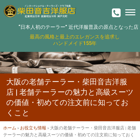
“日本人初のテーラー”
近代洋服普及の原点となった店
最高の風格と最上のエレガンスを追求し
ハンドメイド155年
大阪の老舗テーラー・柴田音吉洋服
店 | 老舗テーラーの魅力と高級スーツ
の価値・初めての注文前に知ってお
くこと
ホーム
»
お役立ち情報
»
大阪の老舗テーラー・柴田音吉洋服店 | 老舗
テーラーの魅力と高級スーツの価値・初めての注文前に知っておく