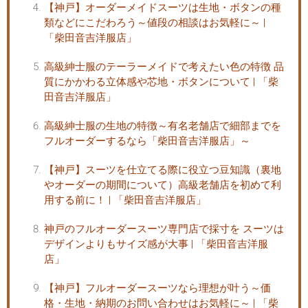
【神戸】オーダーメイドスーツは生地・ボタンの種
類などにこだわろう～値段の相談はお気軽に～ |
「柴田音吉洋服店」
高級紳士服のテーラーメイドで考えたい色の特徴 品
質にかかわる立体感や芯地・ボタンについて | 「柴
田音吉洋服店」
高級紳士服の生地の特徴～有名老舗店で細部までを
フルオーダーするなら「柴田音吉洋服店」～
【神戸】スーツを仕立てる際に役立つ豆知識（裏地
やオーダーの期間について）高級老舗店を初めて利
用する前に！ | 「柴田音吉洋服店」
神戸のフルオーダースーツ専門店で採寸を スーツは
デザインよりもサイズ感が大事 | 「柴田音吉洋服
店」
【神戸】フルオーダースーツなら理想が叶う～価
格・生地・納期のお問い合わせはお気軽に～ | 「柴