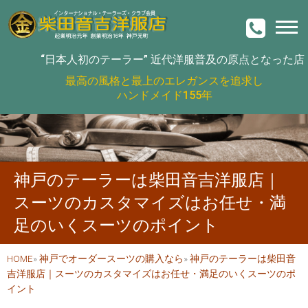
“日本人初のテーラー”
近代洋服普及の原点となった店
最高の風格と最上のエレガンスを追求し
ハンドメイド155年
神戸のテーラーは柴田音吉洋服店｜
スーツのカスタマイズはお任せ・満
足のいくスーツのポイント
HOME
»
神戸でオーダースーツの購入なら
»
神戸のテーラーは柴田音
吉洋服店｜スーツのカスタマイズはお任せ・満足のいくスーツのポ
イント